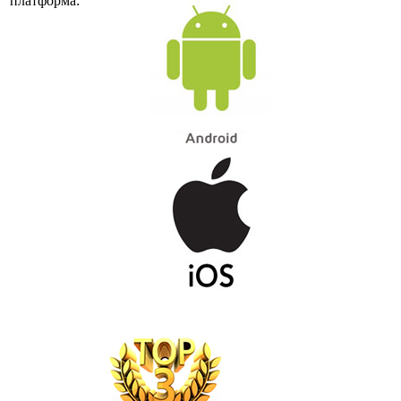
платформа: