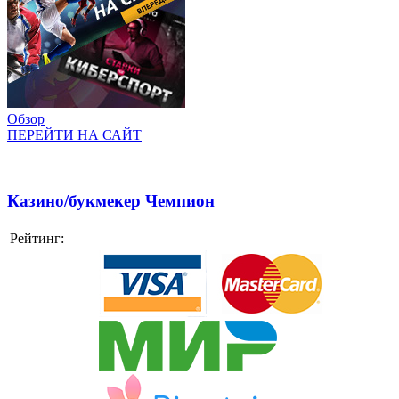
Обзор
ПЕРЕЙТИ НА САЙТ
Казино/букмекер Чемпион
Рейтинг: