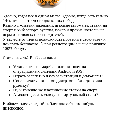
Удобно, когда всё в одном месте. Удобно, когда есть казино
"Чемпион" - это место для ваших побед.
Казино с живыми дилерами, игровые автоматы, ставки на
спорт и киберспорт, рулетка, покер и прочие настольные
игры от топовых производителей.
У вас есть отличная возможность проверить свою удачу и
поиграть бесплатно. А при регистрации вы еще получите
100% бонус.
С чего начать? Выбор за вами.
Установить на смартфон или планшет на
операционных системах Android и iOS?
Играть бесплатно и без регистрации в демо-игры?
Соперничать с живыми дилерами в блэкджек или
рулетку?
Ну и конечно же классические ставки на спорт.
А может сделать ставку на виртуальный спорт?
В общем, здесь каждый найдет для себя что-нибудь
интересное!