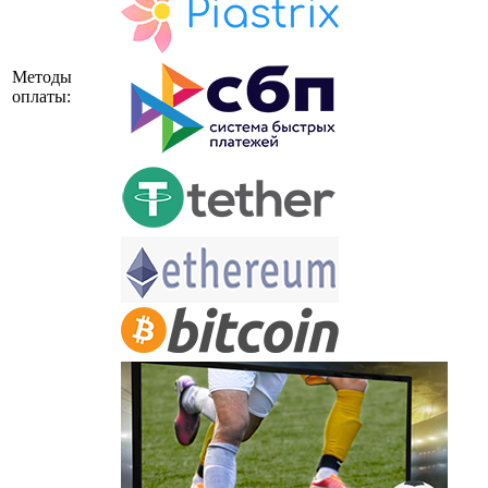
Методы
оплаты: