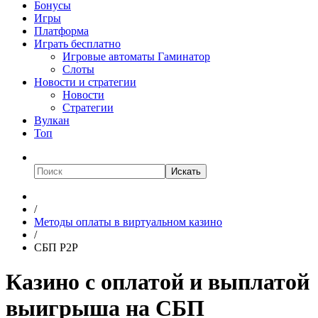
Бонусы
Игры
Платформа
Играть бесплатно
Игровые автоматы Гаминатор
Слоты
Новости и стратегии
Новости
Стратегии
Вулкан
Топ
Искать
/
Методы оплаты в виртуальном казино
/
СБП P2P
Казино с оплатой и выплатой
выигрыша на СБП