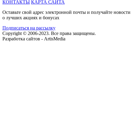
КОНТАКТЫ
КАРТА САЙТА
Оставьте свой адрес электронной почты и получайте новости
о лучших акциях и бонусах
Подписаться на рассылку
Copyright © 2006-2023. Все права защищены.
Разработка сайтов - ArtisMedia