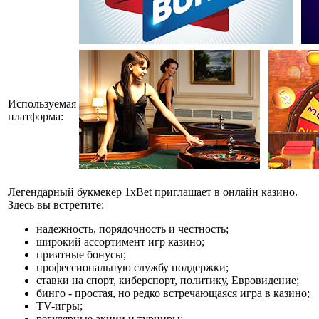
Используемая
платформа:
Легендарный букмекер 1xBet приглашает в онлайн казино.
Здесь вы встретите:
надежность, порядочность и честность;
широкий ассортимент игр казино;
приятные бонусы;
профессиональную службу поддержки;
ставки на спорт, киберспорт, политику, Евровидение;
бинго - простая, но редко встречающаяся игра в казино;
TV-игры;
регулярные акции и турниры;