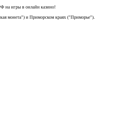
РФ на игры в онлайн казино!
кая монета") и Приморском краях ("Приморье").