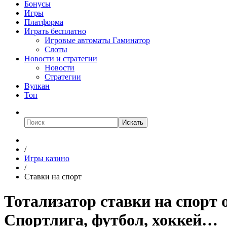
Бонусы
Игры
Платформа
Играть бесплатно
Игровые автоматы Гаминатор
Слоты
Новости и стратегии
Новости
Стратегии
Вулкан
Топ
Искать
/
Игры казино
/
Ставки на спорт
Тотализатор ставки на спорт о
Спортлига, футбол, хоккей…