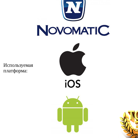
Используемая
платформа: