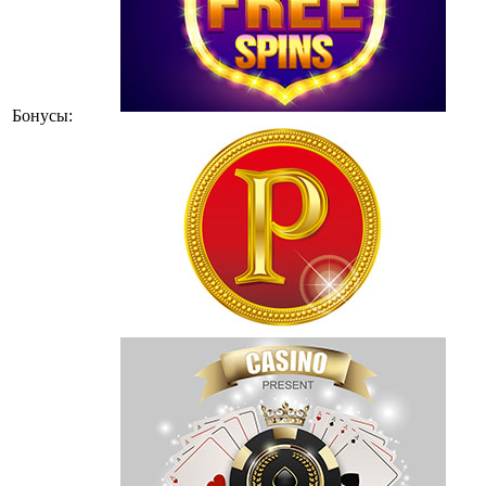
Бонусы: