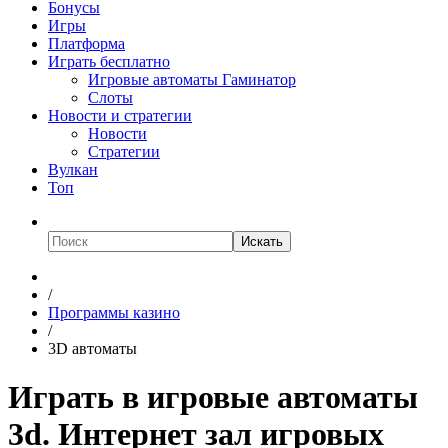
Бонусы
Игры
Платформа
Играть бесплатно
Игровые автоматы Гаминатор
Слоты
Новости и стратегии
Новости
Стратегии
Вулкан
Топ
Искать
/
Программы казино
/
3D автоматы
Играть в игровые автоматы
3d. Интернет зал игровых