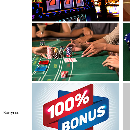
Бонусы: