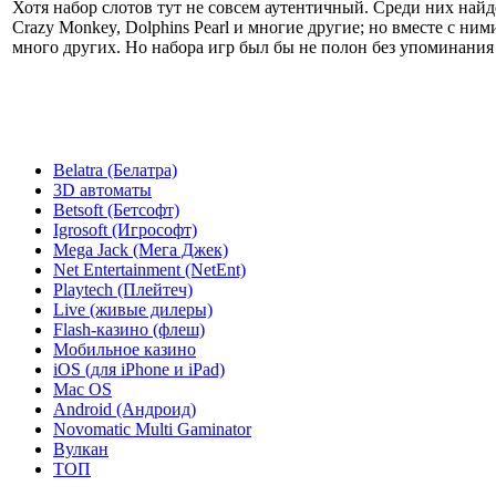
Хотя набор слотов тут не совсем аутентичный. Среди них найд
Crazy Monkey, Dolphins Pearl и многие другие; но вместе с ним
много других. Но набора игр был бы не полон без упоминания
Belatra (Белатра)
3D автоматы
Betsoft (Бетсофт)
Igrosoft (Игрософт)
Mega Jack (Мега Джек)
Net Entertainment (NetEnt)
Playtech (Плейтеч)
Live (живые дилеры)
Flash-казино (флеш)
Мобильное казино
iOS (для iPhone и iPad)
Mac OS
Android (Андроид)
Novomatic Multi Gaminator
Вулкан
ТОП