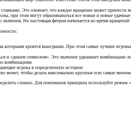
ставками. Это означает, что каждое вращение может принести 
олы, при этом могут образовываться все новые и новые удачные
ого значения. Но настоящая феерия начинается во время вращений
енности:
 за которыми кроятся выигрыши. При этом самые лучшие игровы
ься и «диким символом». Это значение удваивает комбинацию ли
по комбинациям
ящающие игрока в определенную историю
тво монет, чтобы делать максимально крупные или самые миним
ределить сложно. Для понимания принципа используйте режим «