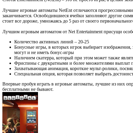
Лучшие игровые автоматы NetEnt отличаются прогрессивными 
заканчивается. Освободившиеся ячейки заполняют другие симв
стоит все дороже, умножаясь до 5 раз от своего первоначальн
Лучшим игровым автоматом от Net Entertainment присущи особ
Количество активных линий – 20-25
Бонусные игры, в которых игрок выбирает изображения,
могут и не иметь бонус-игры
Наличием скатерра, который при этом может также являт
Фриспины с двукратными и более множителями выплат 
Захватывающая анимация, короткие мульт-ролики, посв
Специальная опция, которая позволяет выбрать достоинс
Впервые пробуя играть в игровые автоматы, лучшие из них оп
бесплатными не бывают.