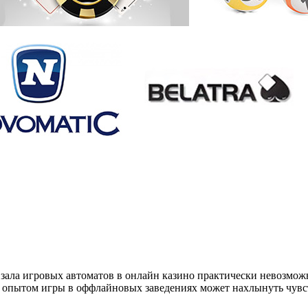
ала игровых автоматов в онлайн казино практически невозможно,
 с опытом игры в оффлайновых заведениях может нахлынуть чув