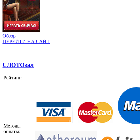
Обзор
ПЕРЕЙТИ НА САЙТ
СЛОТОзал
Рейтинг:
Методы
оплаты: