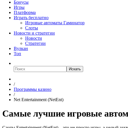
Бонусы
Игры
Платформа
Играть бесплатно
Игровые автоматы Гаминатор
Слоты
Новости и стратегии
Новости
Стратегии
Вулкан
Топ
Искать
/
Программы казино
/
Net Entertainment (NetEnt)
Самые лучшие игровые автома
Слоты Entertainment (NetEnt) – это не просто игры, а целый з