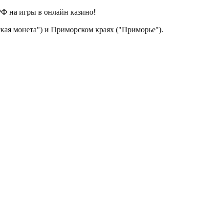
РФ на игры в онлайн казино!
кая монета") и Приморском краях ("Приморье").