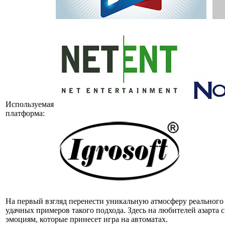
Используемая
платформа:
На первый взгляд перенести уникальную атмосферу реального з
удачных примеров такого подхода. Здесь на любителей азарта
эмоциям, которые принесет игра на автоматах.