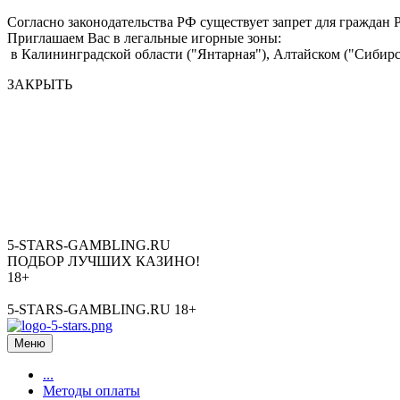
Согласно законодательства РФ существует запрет для граждан 
Приглашаем Вас в легальные игорные зоны:
в Калининградской области ("Янтарная"), Алтайском ("Сибирс
ЗАКРЫТЬ
5-STARS-GAMBLING.RU
ПОДБОР ЛУЧШИХ КАЗИНО!
18+
5-STARS-GAMBLING.RU
18+
Меню
...
Методы оплаты