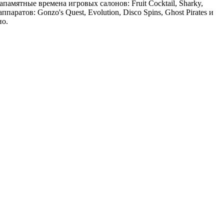
амятные времена игровых салонов: Fruit Cocktail, Sharky,
ратов: Gonzo's Quest, Evolution, Disco Spins, Ghost Pirates и
но.