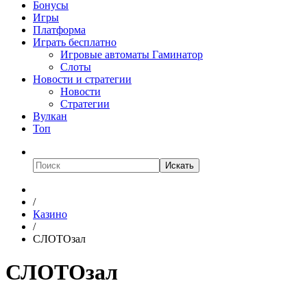
Бонусы
Игры
Платформа
Играть бесплатно
Игровые автоматы Гаминатор
Слоты
Новости и стратегии
Новости
Стратегии
Вулкан
Топ
Искать
/
Казино
/
СЛОТОзал
СЛОТОзал