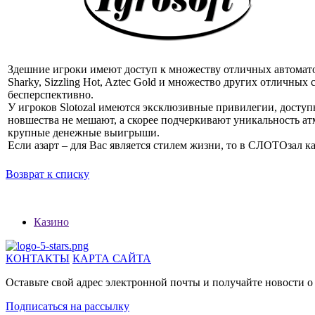
Здешние игроки имеют доступ к множеству отличных автомато
Sharky, Sizzling Hot, Aztec Gold и множество других отличных
бесперспективно.
У игроков Slotozal имеются эксклюзивные привилегии, доступ
новшества не мешают, а скорее подчеркивают уникальность ат
крупные денежные выигрыши.
Если азарт – для Вас является стилем жизни, то в СЛОТОзал 
Возврат к списку
Казино
КОНТАКТЫ
КАРТА САЙТА
Оставьте свой адрес электронной почты и получайте новости о
Подписаться на рассылку