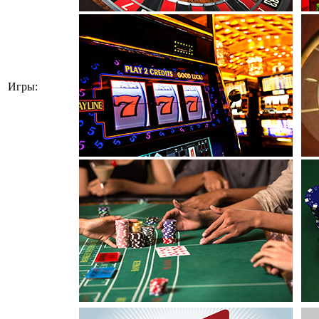
Игры: