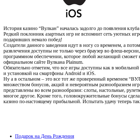
История казино “Вулкан” началась задолго до появления клуба
Редкий поклонник азартных игр не вспомнит сеть уютных игр
подаривших немало побед!
Создатели данного заведения идут в ногу со временем, а пот
развлечения доступны не только через браузер во флеш-версии
программном обеспечении, которое любой желающий сможет 
официальном сайте Вулкана Plainum.
Обязательно отметим, что все игры доступны как в мобильной 
и установкой на смартфоны Android и iOS.
Ну а в остальном – это все тот же проверенный временем “B
множеством бонусов, акций и невероятным разнообразием игр
представлены во всем разнообразии: слоты, настольные, рулет
многое другое. Кроме того, головокружительные бонусы сдела
казино по-настоящему прибыльной. Испытать удачу теперь так
Подарок на День Рождения