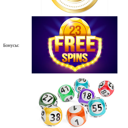
Бонусы: