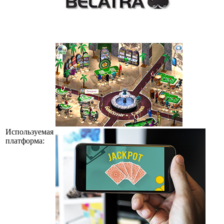
Используемая
платформа: