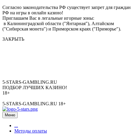
Согласно законодательства РФ существует запрет для граждан
РФ на игры в онлайн казино!
Приглашаем Вас в легальные игорные зоны:
в Калининградской области ("Янтарная"), Алтайском
("Сибирская монета") и Приморском краях ("Приморье").
ЗАКРЫТЬ
5-STARS-GAMBLING.RU
ПОДБОР ЛУЧШИХ КАЗИНО!
18+
5-STARS-GAMBLING.RU
18+
Меню
...
Методы оплаты