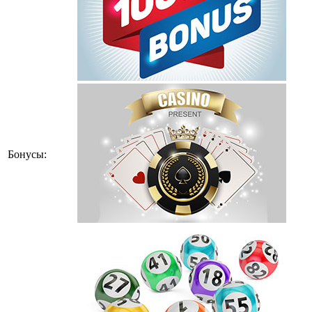
Бонусы: