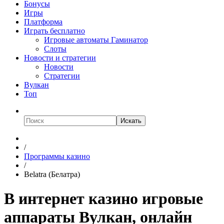
Бонусы
Игры
Платформа
Играть бесплатно
Игровые автоматы Гаминатор
Слоты
Новости и стратегии
Новости
Стратегии
Вулкан
Топ
Искать
/
Программы казино
/
Belatra (Белатра)
В интернет казино игровые
аппараты Вулкан, онлайн