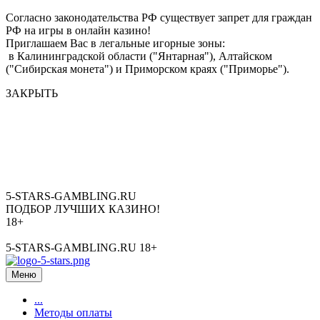
Согласно законодательства РФ существует запрет для граждан
РФ на игры в онлайн казино!
Приглашаем Вас в легальные игорные зоны:
в Калининградской области ("Янтарная"), Алтайском
("Сибирская монета") и Приморском краях ("Приморье").
ЗАКРЫТЬ
5-STARS-GAMBLING.RU
ПОДБОР ЛУЧШИХ КАЗИНО!
18+
5-STARS-GAMBLING.RU
18+
Меню
...
Методы оплаты