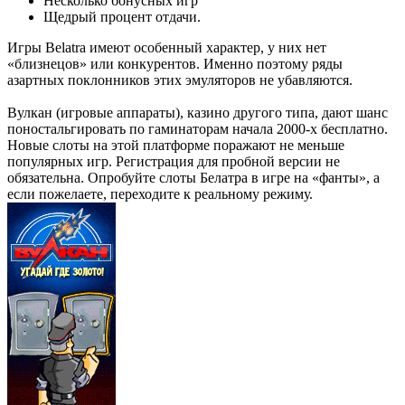
Несколько бонусных игр
Щедрый процент отдачи.
Игры Belatra имеют особенный характер, у них нет
«близнецов» или конкурентов. Именно поэтому ряды
азартных поклонников этих эмуляторов не убавляются.
Вулкан (игровые аппараты), казино другого типа, дают шанс
поностальгировать по гаминаторам начала 2000-х бесплатно.
Новые слоты на этой платформе поражают не меньше
популярных игр. Регистрация для пробной версии не
обязательна. Опробуйте слоты Белатра в игре на «фанты», а
если пожелаете, переходите к реальному режиму.