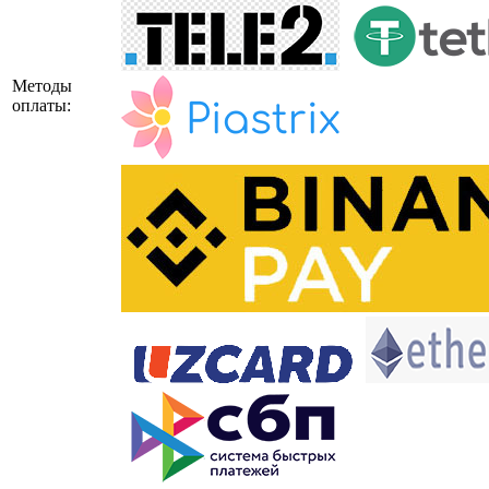
Методы
оплаты: