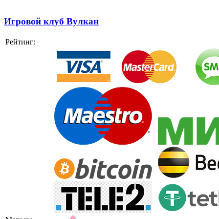
Игровой клуб Вулкан
Рейтинг: