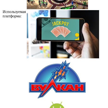
Используемая
платформа: