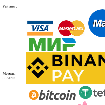
Рейтинг:
Методы
оплаты: