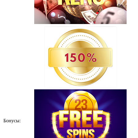
Бонусы: