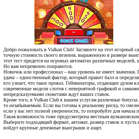
Добро пожаловать в Vulkan Club! Загляните на этот игорный са
точную стоимость своего везения, выраженную в размере выи
этот тест придется на игровых автоматах различных моделей, ц
Но вам непременно понравится.
Новичок или профессионал – ваш уровень не имеет значения. 
удача – единственный фактор, который правит балл и определяе
кто узнает, что такое провал. Гейминаторы, отдающие духом к
современные модели слотов с невероятной графикой и самыми
непредсказуемыми сюжетами ждут ваших ставок.
Кроме того, в Vulkan Club к вашим услугам различные бонусы.
то незабываемым. Если вы готовы к реальному риску, то смелее
если у вас нет полной уверенности, то попробуйте для начала 
Такая возможность тоже предусмотрена местным вулкановским
Выберите подходящий формат, автомат, размер ставок и пусть
войдут крупные денежные выигрыши и азарт.