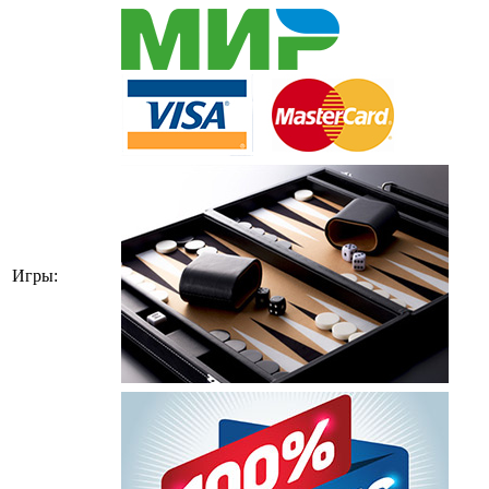
Игры: