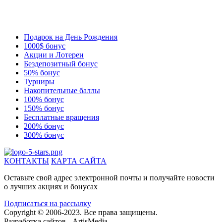
Подарок на День Рождения
1000$ бонус
Акции и Лотереи
Бездепозитный бонус
50% бонус
Турниры
Накопительные баллы
100% бонус
150% бонус
Бесплатные вращения
200% бонус
300% бонус
КОНТАКТЫ
КАРТА САЙТА
Оставьте свой адрес электронной почты и получайте новости
о лучших акциях и бонусах
Подписаться на рассылку
Copyright © 2006-2023. Все права защищены.
Разработка сайтов - ArtisMedia