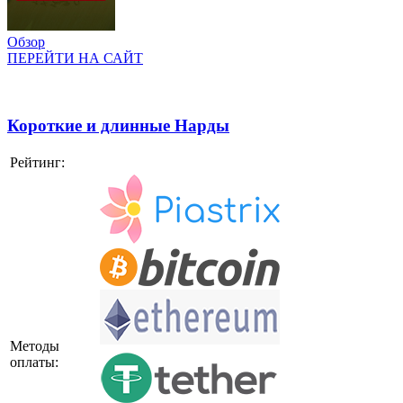
Обзор
ПЕРЕЙТИ НА САЙТ
Короткие и длинные Нарды
Рейтинг:
Методы
оплаты: