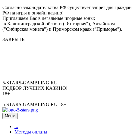
Согласно законодательства РФ существует запрет для граждан
РФ на игры в онлайн казино!
Приглашаем Вас в легальные игорные зоны:
в Калининградской области ("Янтарная"), Алтайском
("Сибирская монета") и Приморском краях ("Приморье").
ЗАКРЫТЬ
5-STARS-GAMBLING.RU
ПОДБОР ЛУЧШИХ КАЗИНО!
18+
5-STARS-GAMBLING.RU
18+
Меню
...
Методы оплаты