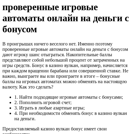
проверенные игровые
автоматы онлайн на деньги с
бонусом
В проигрышах ничего веселого нет. Именно поэтому
проверенные игровые автоматы онлайн на деньги с бонусом
дают игроку шанс отыграться. Накопительные баллы
представляют собой небольшой процент от затраченных на
игры средств. Бонус в казино вулкан, например, начисляется
при каждом вращении барабана или совершенной ставке. Не
важно, выиграете вы или проиграете в итоге – бонусные
баллы на игровых автоматах можно обменять на настоящую
валюту. Как это сделать?
1. Найти подходящие игровые автоматы с бонусами;
2. Пополнить игровой счет;
3. Играть в любые азартные игры;
4. При необходимости обменять бонус в казино вулкан
на деньги.
Предоставляемый казино вулкан бонус имеет свои