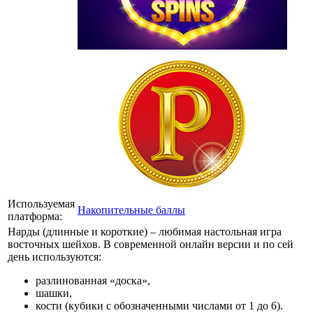
Используемая
Накопительные баллы
платформа:
Нарды (длинные и короткие) – любимая настольная игра
восточных шейхов. В современной онлайн версии и по сей
день используются:
разлинованная «доска»,
шашки,
кости (кубики с обозначенными числами от 1 до 6).