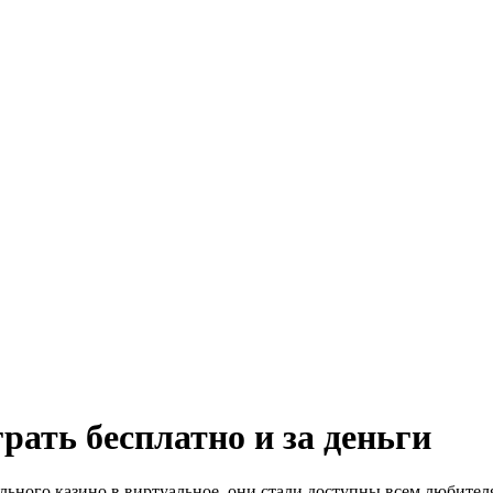
ать бесплатно и за деньги
льного казино в виртуальное, они стали доступны всем любителя