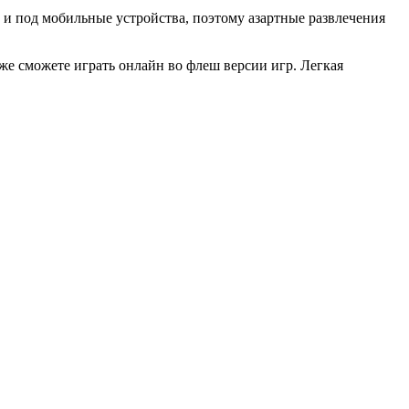
 и под мобильные устройства, поэтому азартные развлечения
же сможете играть онлайн во флеш версии игр. Легкая