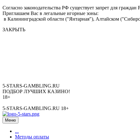
Согласно законодательства РФ существует запрет для граждан 
Приглашаем Вас в легальные игорные зоны:
в Калининградской области ("Янтарная"), Алтайском ("Сибирс
ЗАКРЫТЬ
5-STARS-GAMBLING.RU
ПОДБОР ЛУЧШИХ КАЗИНО!
18+
5-STARS-GAMBLING.RU
18+
Меню
...
Методы оплаты