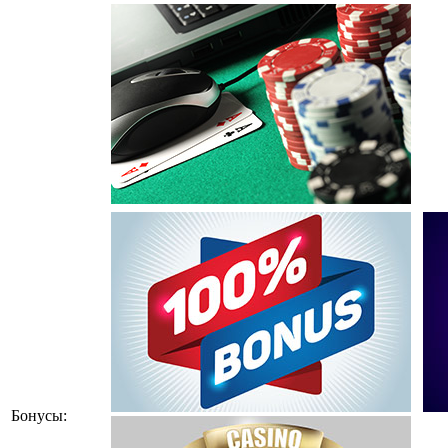
Бонусы: