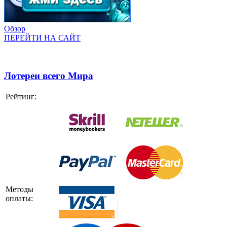
Обзор
ПЕРЕЙТИ НА САЙТ
Лотереи всего Мира
Рейтинг:
Методы
оплаты: