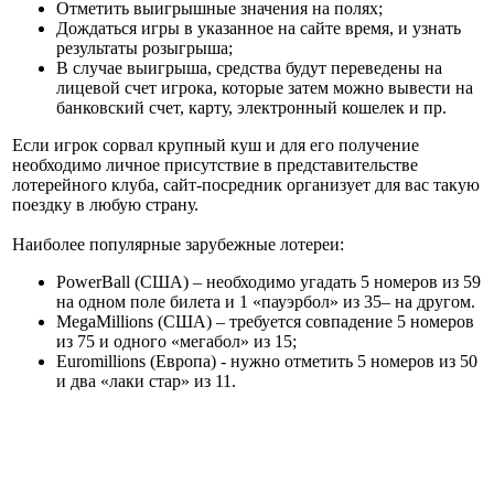
Отметить выигрышные значения на полях;
Дождаться игры в указанное на сайте время, и узнать
результаты розыгрыша;
В случае выигрыша, средства будут переведены на
лицевой счет игрока, которые затем можно вывести на
банковский счет, карту, электронный кошелек и пр.
Если игрок сорвал крупный куш и для его получение
необходимо личное присутствие в представительстве
лотерейного клуба, сайт-посредник организует для вас такую
поездку в любую страну.
Наиболее популярные зарубежные лотереи:
PowerBall (США) – необходимо угадать 5 номеров из 59
на одном поле билета и 1 «пауэрбол» из 35– на другом.
MegaMillions (США) – требуется совпадение 5 номеров
из 75 и одного «мегабол» из 15;
Euromillions (Европа) - нужно отметить 5 номеров из 50
и два «лаки стар» из 11.