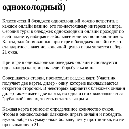
одноколодный)
Классический блэкджек одноколодный можно встретить в
каждом онлайн казино, это по-настоящему интересная игра.
Сегодня туры в блэкджек одноколодный онлайн проходят по
всей планете, набирая все большее количество поклонников.
Карты, задействованные при игре в блэкджек онлайн имеют
стандартное значение, конечной целью игры является набор
21 очка.
При игре в одноколодный блекджек онлайн используется
одна колода карт, игрок ведет борьбу с казино.
Совершаются ставки, происходит раздача карт. Участник
получает две карты, дилер - одну, которые выкладываются
открытой стороной. В некоторых вариантах блекджек онлайн
дилер также имеет две карты, но одна из них выкладывается
"рубашкой" вверх, то есть остается закрыта.
Каждая карта приносит определенное количество очков.
Чтобы в одноколодный блэкджек играть онлайн и победить,
нужно набрать сумму очков больше, чем у противника, но не
превышающую 21.