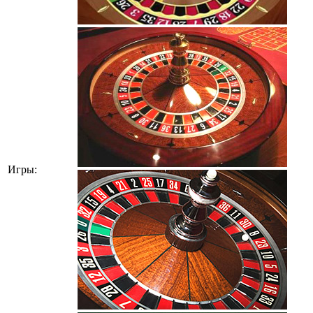
Игры: