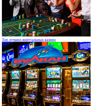
Топ лучших виртуальных казино