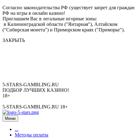
Согласно законодательства РФ существует запрет для граждан
РФ на игры в онлайн казино!
Приглашаем Вас в легальные игорные зоны:
в Калининградской области ("Янтарная"), Алтайском
("Сибирская монета") и Приморском краях ("Приморье").
ЗАКРЫТЬ
5-STARS-GAMBLING.RU
ПОДБОР ЛУЧШИХ КАЗИНО!
18+
5-STARS-GAMBLING.RU
18+
Меню
...
Методы оплаты