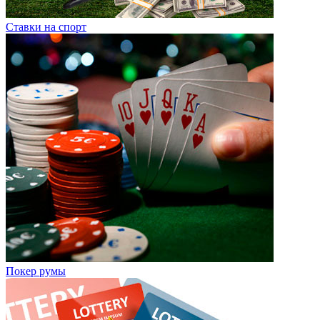
Ставки на спорт
Покер румы