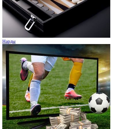
Нарды