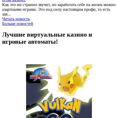
Как это ни странно звучит, но заработать себе на жизнь можно
азартными играми. Это под силу настоящим профи, то есть
зая...
Читать новость
Больше новостей
Лучшие виртуальные казино и
игровые автоматы!