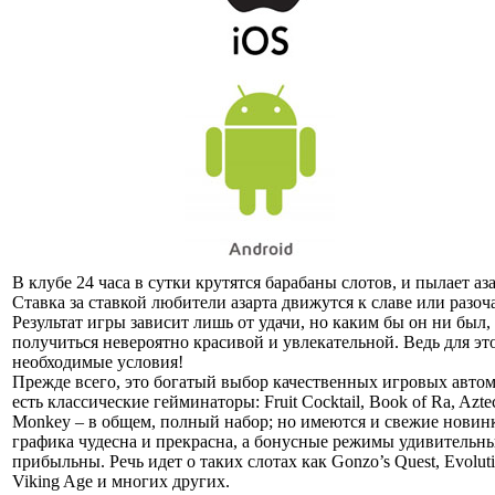
В клубе 24 часа в сутки крутятся барабаны слотов, и пылает аз
Ставка за ставкой любители азарта движутся к славе или разо
Результат игры зависит лишь от удачи, но каким бы он ни был,
получиться невероятно красивой и увлекательной. Ведь для это
необходимые условия!
Прежде всего, это богатый выбор качественных игровых автом
есть классические гейминаторы: Fruit Cocktail, Book of Ra, Azte
Monkey – в общем, полный набор; но имеются и свежие новинк
графика чудесна и прекрасна, а бонусные режимы удивительн
прибыльны. Речь идет о таких слотах как Gonzo’s Quest, Evoluti
Viking Age и многих других.