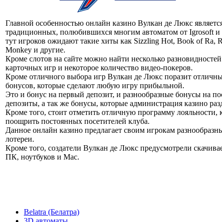
Главной особенностью онлайн казино Вулкан де Люкс являетс
традиционных, полюбившихся многим автоматом от Igrosoft и
тут игроков ожидают такие хиты как Sizzling Hot, Book of Ra, R
Monkey и другие.
Кроме слотов на сайте можно найти несколько разновидностей
карточных игр и некоторое количество видео-покеров.
Кроме отличного выбора игр Вулкан де Люкс поразит отличн
бонусов, которые сделают любую игру прибыльной.
Это и бонус на первый депозит, и разнообразные бонусы на 
депозиты, а так же бонусы, которые администрация казино разд
Кроме того, стоит отметить отличную программу лояльности, 
поощрить постоянных посетителей клуба.
Данное онлайн казино предлагает своим игрокам разнообразн
лотереи.
Кроме того, создатели Вулкан де Люкс предусмотрели скачив
ПК, ноутбуков и Mac.
Belatra (Белатра)
3D автоматы