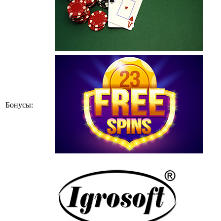
Бонусы: