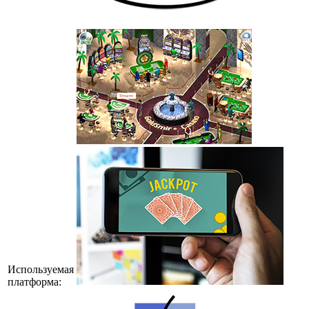
Используемая
платформа: