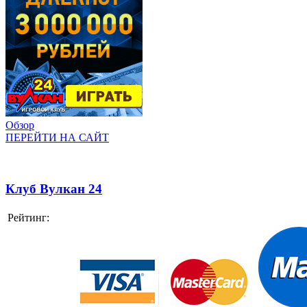
Обзор
ПЕРЕЙТИ НА САЙТ
Клуб Вулкан 24
Рейтинг: