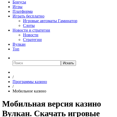
Бонусы
Игры
Платформа
Играть бесплатно
Игровые автоматы Гаминатор
Слоты
Новости и стратегии
Новости
Стратегии
Вулкан
Топ
Искать
/
Программы казино
/
Мобильное казино
Мобильная версия казино
Вулкан. Скачать игровые