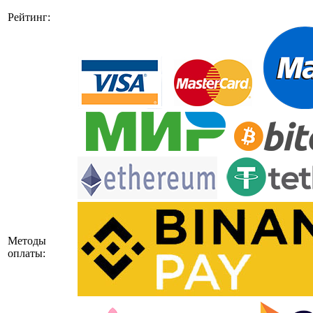
Рейтинг:
Методы
оплаты: