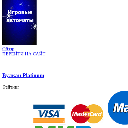
Обзор
ПЕРЕЙТИ НА САЙТ
Вулкан Platinum
Рейтинг: