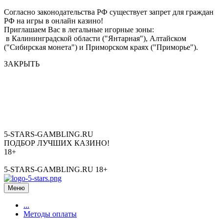
Согласно законодательства РФ существует запрет для граждан
РФ на игры в онлайн казино!
Приглашаем Вас в легальные игорные зоны:
в Калининградской области ("Янтарная"), Алтайском
("Сибирская монета") и Приморском краях ("Приморье").
ЗАКРЫТЬ
5-STARS-GAMBLING.RU
ПОДБОР ЛУЧШИХ КАЗИНО!
18+
5-STARS-GAMBLING.RU
18+
Меню
...
Методы оплаты