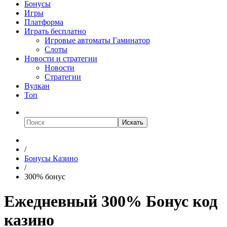
Бонусы
Игры
Платформа
Играть бесплатно
Игровые автоматы Гаминатор
Слоты
Новости и стратегии
Новости
Стратегии
Вулкан
Топ
Искать
/
Бонусы Казино
/
300% бонус
Ежедневный 300% Бонус код
казино