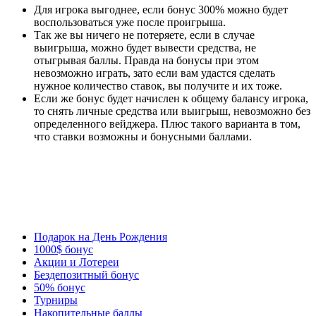
Для игрока выгоднее, если бонус 300% можно будет
воспользоваться уже после проигрыша.
Так же вы ничего не потеряете, если в случае
выигрыша, можно будет вывести средства, не
отыгрывая баллы. Правда на бонусы при этом
невозможно играть, зато если вам удастся сделать
нужное количество ставок, вы получите и их тоже.
Если же бонус будет начислен к общему балансу игрока,
то снять личные средства или выигрыш, невозможно без
определенного вейджера. Плюс такого варианта в том,
что ставки возможны и бонусными баллами.
Подарок на День Рождения
1000$ бонус
Акции и Лотереи
Бездепозитный бонус
50% бонус
Турниры
Накопительные баллы