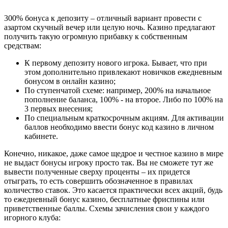
300% бонуса к депозиту – отличный вариант провести с
азартом скучный вечер или целую ночь. Казино предлагают
получить такую огромную прибавку к собственным
средствам:
К первому депозиту нового игрока. Бывает, что при
этом дополнительно привлекают новичков ежедневным
бонусом в онлайн казино;
По ступенчатой схеме: например, 200% на начальное
пополнение баланса, 100% - на второе. Либо по 100% на
3 первых внесения;
По специальным краткосрочным акциям. Для активации
баллов необходимо ввести бонус код казино в личном
кабинете.
Конечно, никакое, даже самое щедрое и честное казино в мире
не выдаст бонусы игроку просто так. Вы не сможете тут же
вывести полученные сверху проценты – их придется
отыграть, то есть совершить обозначенное в правилах
количество ставок. Это касается практически всех акций, будь
то ежедневный бонус казино, бесплатные фриспины или
приветственные баллы. Схемы зачисления свои у каждого
игорного клуба: