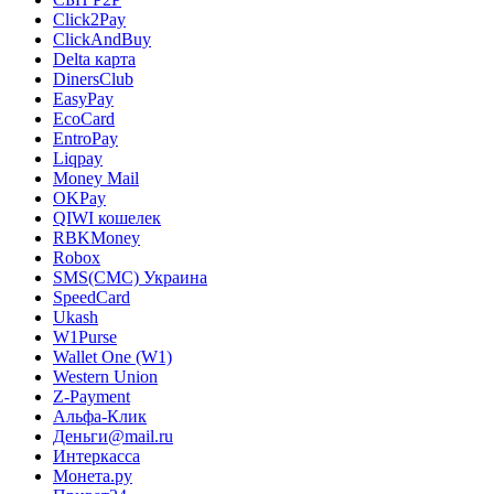
Click2Pay
ClickAndBuy
Delta карта
DinersClub
EasyPay
EcoCard
EntroPay
Liqpay
Money Mail
OKPay
QIWI кошелек
RBKMoney
Robox
SMS(СМС) Украина
SpeedCard
Ukash
W1Purse
Wallet One (W1)
Western Union
Z-Payment
Альфа-Клик
Деньги@mail.ru
Интеркасса
Монета.ру