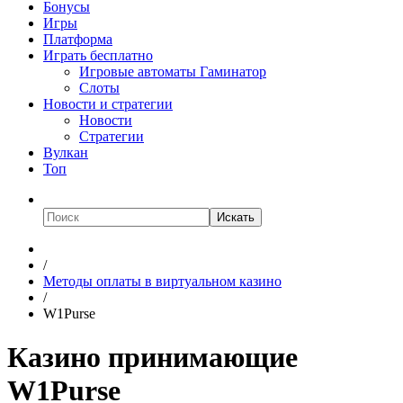
Бонусы
Игры
Платформа
Играть бесплатно
Игровые автоматы Гаминатор
Слоты
Новости и стратегии
Новости
Стратегии
Вулкан
Топ
Искать
/
Методы оплаты в виртуальном казино
/
W1Purse
Казино принимающие
W1Purse