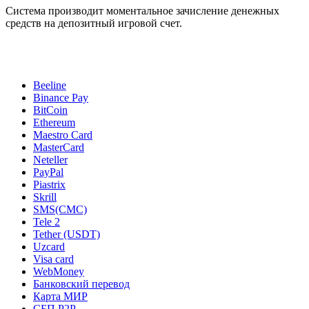
Система производит моментальное зачисление денежных
средств на депозитный игровой счет.
Beeline
Binance Pay
BitCoin
Ethereum
Maestro Card
MasterCard
Neteller
PayPal
Piastrix
Skrill
SMS(СМС)
Tele 2
Tether (USDT)
Uzcard
Visa card
WebMoney
Банковский перевод
Карта МИР
СБП P2P