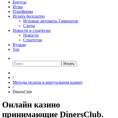
Бонусы
Игры
Платформа
Играть бесплатно
Игровые автоматы Гаминатор
Слоты
Новости и стратегии
Новости
Стратегии
Вулкан
Топ
Искать
/
Методы оплаты в виртуальном казино
/
DinersClub
Онлайн казино
принимающие DinersClub.