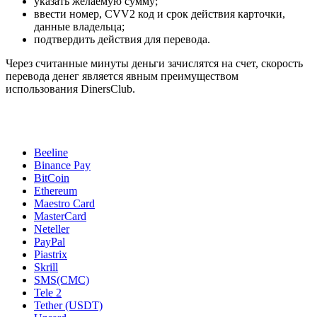
указать желаемую сумму;
ввести номер, CVV2 код и срок действия карточки,
данные владельца;
подтвердить действия для перевода.
Через считанные минуты деньги зачислятся на счет, скорость
перевода денег является явным преимуществом
использования DinersClub.
Beeline
Binance Pay
BitCoin
Ethereum
Maestro Card
MasterCard
Neteller
PayPal
Piastrix
Skrill
SMS(СМС)
Tele 2
Tether (USDT)