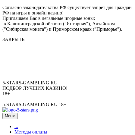
Согласно законодательства РФ существует запрет для граждан
РФ на игры в онлайн казино!
Приглашаем Вас в легальные игорные зоны:
в Калининградской области ("Янтарная"), Алтайском
("Сибирская монета") и Приморском краях ("Приморье").
ЗАКРЫТЬ
5-STARS-GAMBLING.RU
ПОДБОР ЛУЧШИХ КАЗИНО!
18+
5-STARS-GAMBLING.RU
18+
Меню
...
Методы оплаты