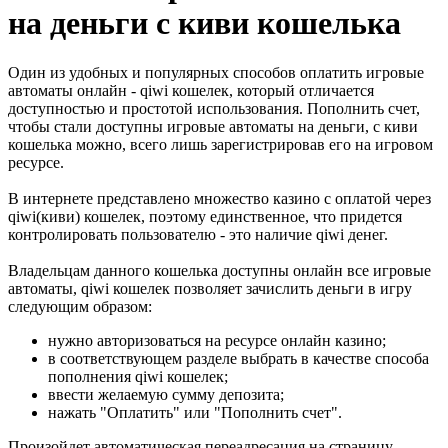
на деньги с киви кошелька
Один из удобных и популярных способов оплатить игровые
автоматы онлайн - qiwi кошелек, который отличается
доступностью и простотой использования. Пополнить счет,
чтобы стали доступны игровые автоматы на деньги, с киви
кошелька можно, всего лишь зарегистрировав его на игровом
ресурсе.
В интернете представлено множество казино с оплатой через
qiwi(киви) кошелек, поэтому единственное, что придется
контролировать пользователю - это наличие qiwi денег.
Владельцам данного кошелька доступны онлайн все игровые
автоматы, qiwi кошелек позволяет зачислить деньги в игру
следующим образом:
нужно авторизоваться на ресурсе онлайн казино;
в соответствующем разделе выбрать в качестве способа
пополнения qiwi кошелек;
ввести желаемую сумму депозита;
нажать "Оплатить" или "Пополнить счет".
Произойдет автоматическая переадресация на страницу