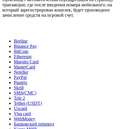
транзакции, где после введения номера мобильного, на
который зарегистрирован кошелек, будет произведено
зачисление средств на игровой счет.
Beeline
Binance Pay
BitCoin
Ethereum
Maestro Card
MasterCard
Neteller
PayPal
Piastrix
Skrill
SMS(СМС)
Tele 2
Tether (USDT)
Uzcard
Visa card
WebMoney
Банковский перевод