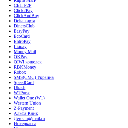
Карта МИР
СБП P2P
Click2Pay
ClickAndBuy
Delta карта
DinersClub
EasyPay
EcoCard
EntroPay
Liqpay
Money Mail
OKPay
QIWI кошелек
RBKMoney
Robox
SMS(СМС) Украина
SpeedCard
Ukash
W1Purse
Wallet One (W1)
Western Union
Z-Payment
Альфа-Клик
Деньги@mail.ru
Интеркасса