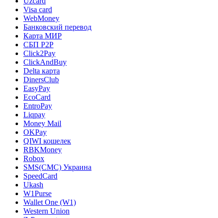
Uzcard
Visa card
WebMoney
Банковский перевод
Карта МИР
СБП P2P
Click2Pay
ClickAndBuy
Delta карта
DinersClub
EasyPay
EcoCard
EntroPay
Liqpay
Money Mail
OKPay
QIWI кошелек
RBKMoney
Robox
SMS(СМС) Украина
SpeedCard
Ukash
W1Purse
Wallet One (W1)
Western Union