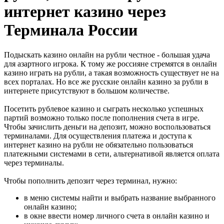
интернет казино через
Терминала России
Подыскать казино онлайн на рубли честное - большая удача
для азартного игрока. К тому же россияне стремятся в онлайн
казино играть на рубли, а такая возможность существует не на
всех порталах. Но все же русские онлайн казино за рубли в
интернете присутствуют в большом количестве.
Посетить рублевое казино и сыграть несколько успешных
партий возможно только после пополнения счета в игре.
Чтобы зачислить деньги на депозит, можно воспользоваться
терминалами. Для осуществления платежа и доступа к
интернет казино на рубли не обязательно пользоваться
платежными системами в сети, альтернативой является оплата
через терминалы.
Чтобы пополнить депозит через терминал, нужно:
в меню системы найти и выбрать название выбранного
онлайн казино;
в окне ввести номер личного счета в онлайн казино и